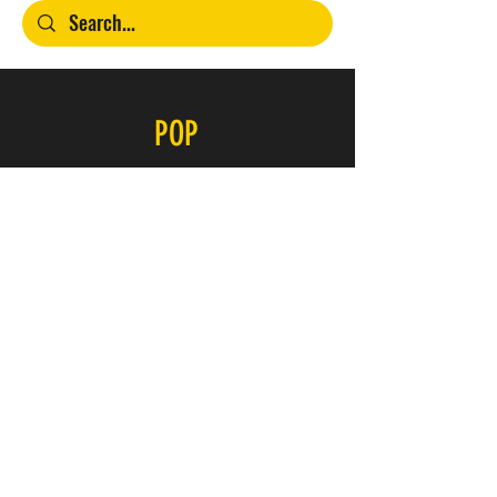
POP
Contacto
SERVICIO
FAQ
Envío y devoluciones
Política de la tienda
Métodos de pago
ÚNETE A NUESTRO