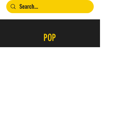
POP
Contacto
SERVICIO
FAQ
Envío y devoluciones
Política de la tienda
Métodos de pago
ÚNETE A NUESTRO