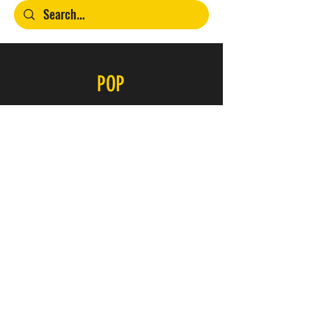
POP
Contacto
SERVICIO
FAQ
Envío y devoluciones
Política de la tienda
Métodos de pago
ÚNETE A NUESTRO