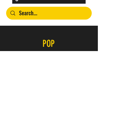
POP
Contacto
SERVICIO
FAQ
Envío y devoluciones
Política de la tienda
Métodos de pago
ÚNETE A NUESTRO