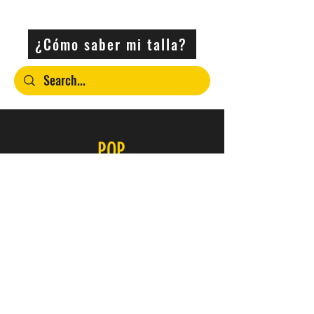
NEGRO
¿Cómo saber mi talla?
POP
Contacto
SERVICIO
FAQ
Envío y devoluciones
Política de la tienda
Métodos de pago