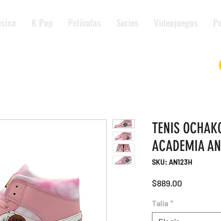
sica
K Pop
Películas
Series
Videojuegos
Pe
TENIS OCHAK
ACADEMIA AN
SKU: AN123H
Precio
$889.00
Talla
*