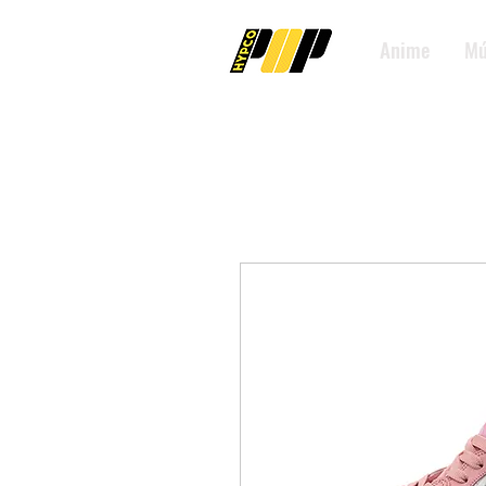
Anime
Mú