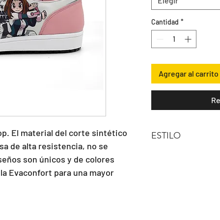
Elegir
Cantidad
*
Agregar al carrito
Re
p. El material del corte sintético 
ESTILO
sa de alta resistencia, no se 
Bota Hi Top
seños son únicos y de colores 
lla Evaconfort para una mayor 