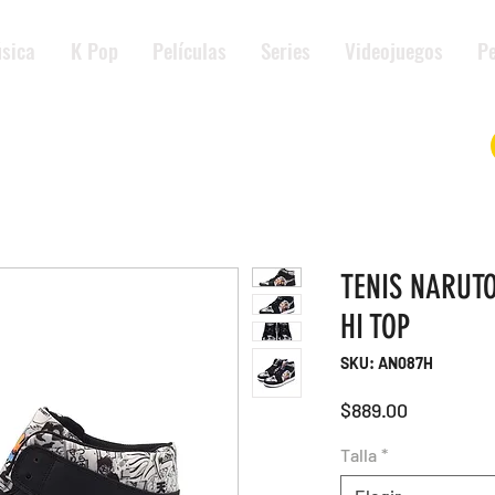
sica
K Pop
Películas
Series
Videojuegos
Pe
TENIS NARUT
HI TOP
SKU: AN087H
Precio
$889.00
Talla
*