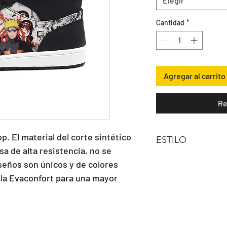
Elegir
Cantidad
*
Agregar al carrito
Re
p. El material del corte sintético 
ESTILO
sa de alta resistencia, no se 
Bota Hi Top
seños son únicos y de colores 
lla Evaconfort para una mayor 