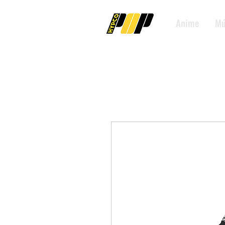
Anime
Mú