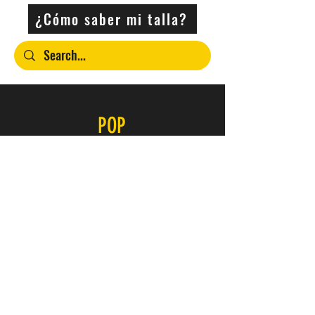
¿Cómo saber mi talla?
POP
Contacto
SERVICIO
FAQ
Envío y devoluciones
Política de la tienda
Métodos de pago