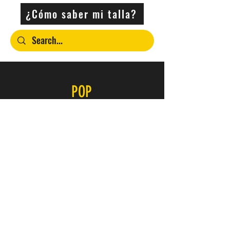
¿Cómo saber mi talla?
POP
Contacto
SERVICIO
FAQ
Envío y devoluciones
Política de la tienda
Métodos de pago