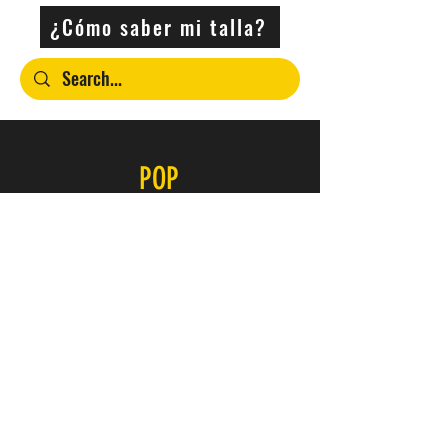
¿Cómo saber mi talla?
POP
Contacto
SERVICIO
FAQ
Envío y devoluciones
Política de la tienda
Métodos de pago