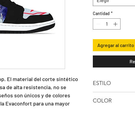
Elegir
Cantidad
*
Agregar al carrito
Re
p. El material del corte sintético 
ESTILO
sa de alta resistencia, no se 
seños son únicos y de colores 
Bota Hi Top
COLOR
lla Evaconfort para una mayor 
NEGRO