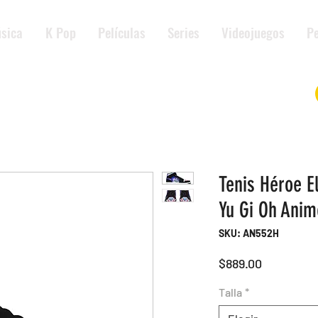
sica
K Pop
Películas
Series
Videojuegos
Pe
Tenis Héroe 
Yu Gi Oh Anim
SKU: AN552H
Precio
$889.00
Talla
*