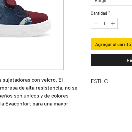
Elegir
Cantidad
*
Agregar al carrito
Re
s sujetadoras con velcro. El 
ESTILO
impresa de alta resistencia, no se 
VELCRO
seños son únicos y de colores 
lla Evaconfort para una mayor 