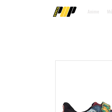
Anime
Mú