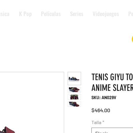
sica
K Pop
Películas
Series
Videojuegos
Pe
TENIS GIYU 
ANIME SLAYE
SKU: AN029V
Precio
$464.00
Talla
*