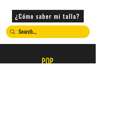
Negro
¿Cómo saber mi talla?
POP
Contacto
SERVICIO
FAQ
Envío y devoluciones
Política de la tienda
Métodos de pago