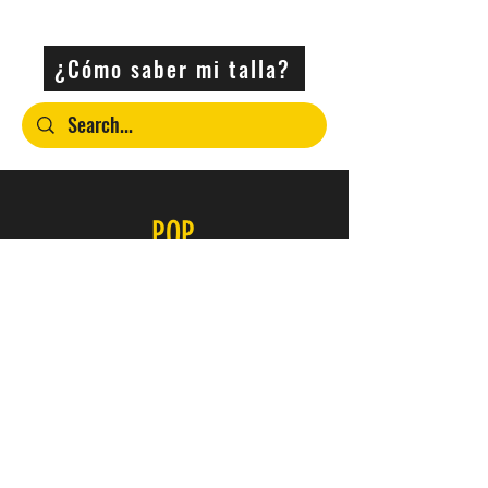
Negro
¿Cómo saber mi talla?
POP
Contacto
SERVICIO
FAQ
Envío y devoluciones
Política de la tienda
Métodos de pago