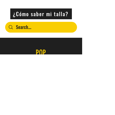
Morado
¿Cómo saber mi talla?
POP
Contacto
SERVICIO
FAQ
Envío y devoluciones
Política de la tienda
Métodos de pago