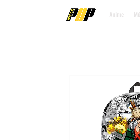
Anime
Mú