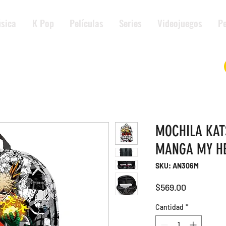
sica
K Pop
Películas
Series
Videojuegos
Pe
MOCHILA KAT
MANGA MY H
SKU: AN306M
Precio
$569.00
Cantidad
*