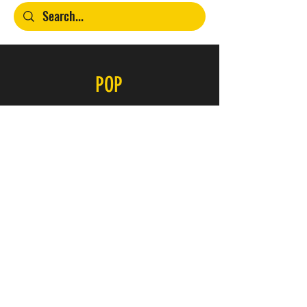
POP
Contacto
SERVICIO
FAQ
Envío y devoluciones
Política de la tienda
Métodos de pago
ÚNETE A NUESTRO