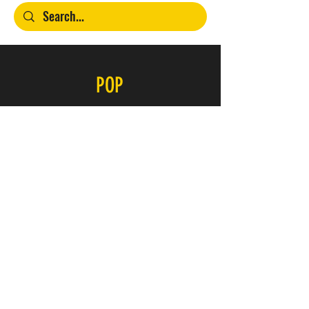
POP
Contacto
SERVICIO
FAQ
Envío y devoluciones
Política de la tienda
Métodos de pago
ÚNETE A NUESTRO