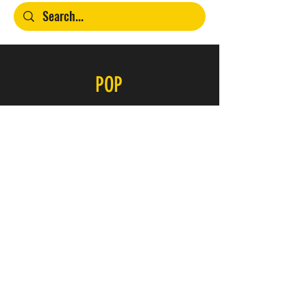
POP
Contacto
SERVICIO
FAQ
Envío y devoluciones
Política de la tienda
Métodos de pago
ÚNETE A NUESTRO