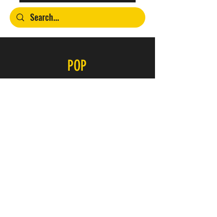
POP
Contacto
SERVICIO
FAQ
Envío y devoluciones
Política de la tienda
Métodos de pago
ÚNETE A NUESTRO