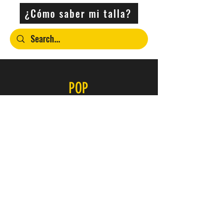
¿Cómo saber mi talla?
POP
Contacto
SERVICIO
FAQ
Envío y devoluciones
Política de la tienda
Métodos de pago